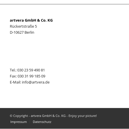
artvera GmbH & Co. KG
Rückertstraße 5
D-10627 Berlin
Tel.: 030 23 59 490 81
Fax: 030 31 99 185 09
E-Mail:
info@artvera.de
© Copyright - artvera GmbH & Co. KG - Enjoy your picture!
Impressum
Datenschutz